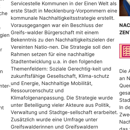
Servicestelle Kommunen in der Einen Welt als
t
erste Stadt in Mecklenburg-Vorpommern eine
lche
kommunale Nachhaltigkeitsstrategie erstellt.
Vorausgegangen war ein Beschluss der
N
AC
e
Greifs-walder Bürgerschaft mit einem
ZEN
gien
Bekenntnis zu den Nachhaltigkeitszielen der
Vereinten Natio-nen. Die Strategie soll den
r
Rahmen setzen für eine nachhaltige
Stadtentwicklung u.a. in den folgenden
Themenfeldern: Soziale Gerechtig-keit und
Die 
en
zukunftsfähige Gesellschaft, Klima-schutz
an N
und Energie, Nachhaltige Mobilität,
Quer
nter-
Ressourcenschutz und
gesa
Klimafolgenanpassung. Die Strategie wurde
Stad
unter Beteiligung vieler Akteure aus Politik,
In d
ht
Verwaltung und Stadtge-sellschaft erarbeitet.
Zwec
Zusätzlich wurde eine Umfrage unter
Nach
Greifswalderinnen und Greifswaldern
das 