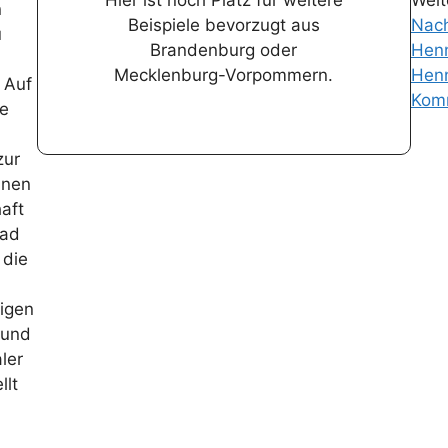
lokaler
n
Beispiele bevorzugt aus
Nach
Nachhaltigkeitsstrategien
u
Brandenburg oder
Henn
kennen, schicken Sie uns bitte
Mecklenburg-Vorpommern.
Henn
einen kurzen Hinweis:
 Auf
Kom
kontakt@lokal-n.de
le
zur
nnen
aft
Bad
 die
ligen
 und
ler
llt