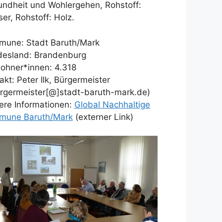
ndheit und Wohlergehen, Rohstoff:
er, Rohstoff: Holz.
une: Stadt Baruth/Mark
esland: Brandenburg
ohner*innen: 4.318
akt: Peter Ilk, Bürgermeister
rgermeister[@]stadt-baruth-mark.de)
ere Informationen:
Global Nachhaltige
mune Baruth/Mark
(externer Link)