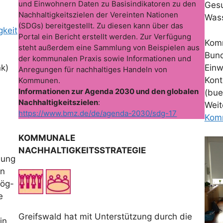
und Einwohnern Daten zu Basisindikatoren zu den
Gesu
Nachhaltigkeitszielen der Vereinten Nationen
Wass
(SDGs) bereitgestellt. Zu diesen kann über das
gkeit
Portal ein Bericht erstellt werden. Zur Verfügung
Komm
steht außerdem eine Sammlung von Beispielen aus
Bund
der kommunalen Praxis sowie Informationen und
nk)
Einw
Anregungen für nachhaltiges Handeln von
Kont
Kommunen.
Informationen zur Agenda 2030 und den globalen
(bue
Nachhaltigkeitszielen
:
Weit
https://www.bmz.de/de/agenda-2030/sdg-17
Kom
KOMMUNALE
NACHHALTIGKEITSSTRATEGIE
bung
en
mög-
e
Greifswald hat mit Unterstützung durch die
in