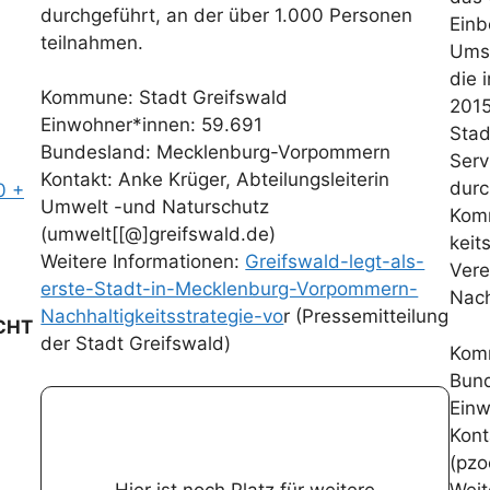
durchgeführt, an der über 1.000 Personen
Einb
teilnahmen.
Umse
die 
Kommune: Stadt Greifswald
2015
Einwohner*innen: 59.691
Stad
Bundesland: Mecklenburg-Vorpommern
Serv
Kontakt: Anke Krüger, Abteilungsleiterin
durc
0
+
Umwelt -und Naturschutz
Komm
(umwelt[[@]greifswald.de)
keit
Weitere Informationen:
Greifswald-legt-als-
Vere
erste-Stadt-in-Mecklenburg-Vorpommern-
Nach
Nachhaltigkeitsstrategie-vo
r (Pressemitteilung
CHT
der Stadt Greifswald)
Komm
Bund
Einw
Kont
Wenn Sie ein interessantes
(pzo
Beispiel für die Entwicklung
Hier ist noch Platz für weitere
Weit