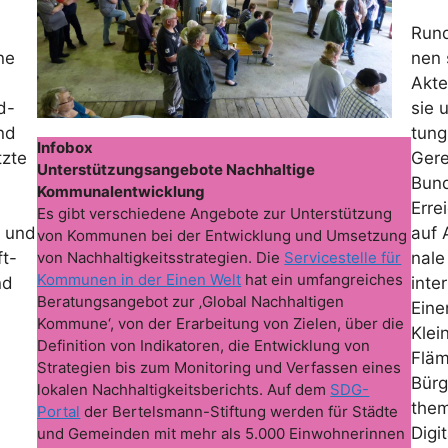
Rund
ne
nen 
Akte
d-
sie 
nd
tung
Infobox
tzte
Gere
Unterstützungsangebote Nachhaltige
Bund
Kommunalentwicklung
Erre
Es gibt verschiedene Angebote zur Unterstützung
n und
auf 
von Kommunen bei der Entwicklung und Umsetzung
ft-
von Nachhaltigkeitsstrategien. Die
Servicestelle für
nale
Kommunen in der Einen Welt
hat ein umfangreiches
nd
inte
Beratungsangebot zur ‚Global Nachhaltigen
Eine
Kommune‘, von der Erarbeitung von Zielen, über die
Klei
Definition von Indikatoren, die Entwicklung von
Fläm
Strategien bis zum Monitoring und Verfassen eines
Bürg
lokalen Nachhaltigkeitsberichts. Auf dem
SDG-
them
Portal
der Bertelsmann-Stiftung werden für Städte
Digi
und Gemeinden mit mehr als 5.000 Einwohnerinnen